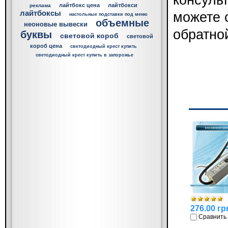
консуль
лайтбокс цена
лайтбокси
реклама
лайтбоксы
можете 
настольные подставки под меню
объемные
неоновые вывески
обратной
буквы
световой короб
световой
короб цена
светодиодный крест купить
светодиодный крест купить в запорожье
276.00 гр
Сравнить