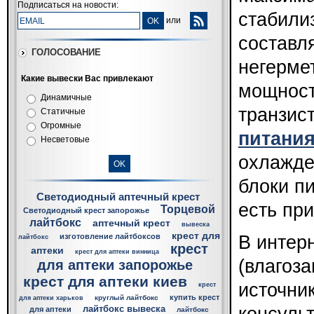
Подписаться на новости:
стабили
или
составля
ГОЛОСОВАНИЕ
негерме
Какие вывески Вас привлекают
мощност
Динамичные
транзис
Статичные
Огромные
питания
Несветовые
охлажде
блоки п
Светодиодный аптечный крест
есть пр
Торцевой
Светодиодный крест запорожье
лайтбокс
аптечный крест
вывеска
крест для
изготовление лайтбоксов
В интер
лайтбокс
крест
аптеки
крест для аптеки винница
(влагоз
для аптеки запорожье
крест для аптеки киев
источни
крест
купить крест
круглый лайтбокс
для аптеки харьков
лайтбокс вывеска
для аптеки
лайтбокс