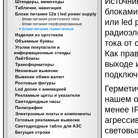
Источни
Штендеры, мимоходы
Таблички, навигация
блоками
Блоки питания 12в | led power supply
блоки питания розеточного типа
или led
блоки питания перфорированные
блоки питания герметичные
радиоэл
Изделия из оргстекла
Объемные буквы
тока от
Уголки покупателя и
Как пра
информационные стенды
Лайтбоксы
выходе 
Трансформаторы
Неоновые вывески
подключ
Вывески обмен валют
Ростовые фигуры
Гермети
Led доски с анимацией
Рекламные щиты и указатели
нашем о
Светодиодные часы
Полиграфия
менее I
Электронные платы и компоненты
агресси
Готовые рекламные вывески
Светодиодные табло для АЗС
световы
Бегущие строки