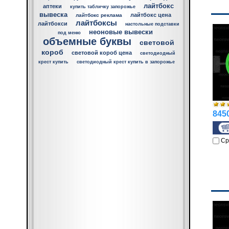
лайтбокс
аптеки
купить табличку запорожье
вывеска
лайтбокс цена
лайтбокс реклама
лайтбоксы
лайтбокси
настольные подставки
неоновые вывески
под меню
объемные буквы
световой
короб
световой короб цена
светодиодный
крест купить
светодиодный крест купить в запорожье
8450
Ср