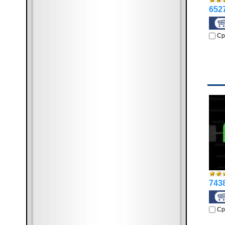
6527
Ср
7438
Ср