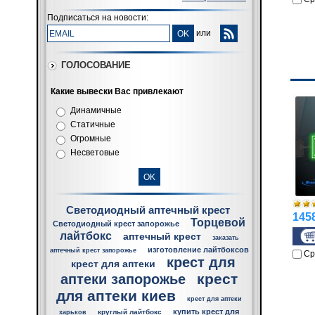
Подписаться на новости:
или
ГОЛОСОВАНИЕ
Какие вывески Вас привлекают
Динамичные
Статичные
Огромные
Несветовые
Светодиодный аптечный крест
1458
Торцевой
Светодиодный крест запорожье
лайтбокс
аптечный крест
заказать
изготовление лайтбоксов
аптечный крест запорожье
Ср
крест для
крест для аптеки
крест
аптеки запорожье
для аптеки киев
крест для аптеки
купить крест для
круглый лайтбокс
харьков