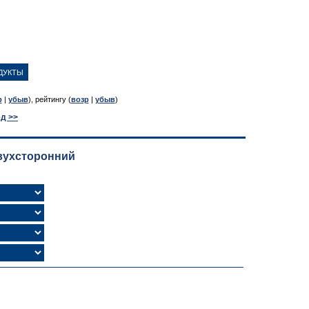
р
|
убыв
), рейтингу (
возр
|
убыв
)
д >>
вухсторонний