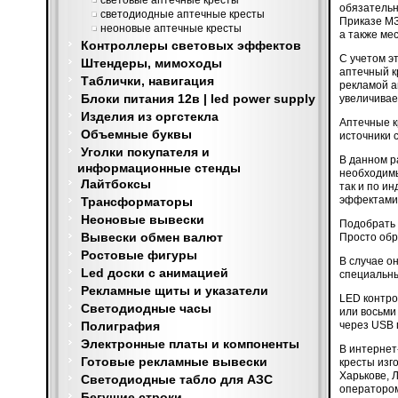
световые аптечные кресты
обязательн
светодиодные аптечные кресты
Приказе МЗ
неоновые аптечные кресты
а также ме
Контроллеры световых эффектов
С учетом э
Штендеры, мимоходы
аптечный к
Таблички, навигация
рекламой а
Блоки питания 12в | led power supply
увеличивае
Изделия из оргстекла
Аптечные к
Объемные буквы
источники 
Уголки покупателя и
В данном р
информационные стенды
необходимы
Лайтбоксы
так и по и
эффектами
Трансформаторы
Неоновые вывески
Подобрать 
Вывески обмен валют
Просто обр
Ростовые фигуры
В случае о
Led доски с анимацией
специальн
Рекламные щиты и указатели
LED контро
Светодиодные часы
или восьми
Полиграфия
через USB 
Электронные платы и компоненты
В интернет
Готовые рекламные вывески
кресты изг
Харькове, 
Светодиодные табло для АЗС
операторо
Бегущие строки