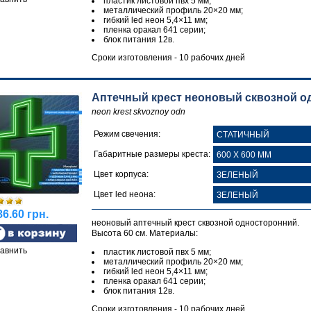
пластик листовой пвх 5 мм;
металлический профиль 20×20 мм;
гибкий led неон 5,4×11 мм;
пленка оракал 641 серии;
блок питания 12в.
Сроки изготовления - 10 рабочих дней
Аптечный крест неоновый сквозной о
neon krest skvoznoy odn
Режим свечения:
Габаритные размеры креста:
Цвет корпуса:
Цвет led неона:
6.60 грн.
неоновый аптечный крест сквозной односторонний.
Высота 60 см. Материалы:
авнить
пластик листовой пвх 5 мм;
металлический профиль 20×20 мм;
гибкий led неон 5,4×11 мм;
пленка оракал 641 серии;
блок питания 12в.
Сроки изготовления - 10 рабочих дней