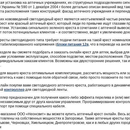
ая установка на аптечных учреждениях, их структурных подразделениях сигн
 Украины № 590 от 1 декабря 2004 г более детально описан внешний вид такого
ста расположения таких конструкций: фасад аптечного учреждения и перпенд
тих нововведений светодиодный крест является неотъемлемой частью рекла
рест или красный аптечный крест, который люди по привычке ищут глазами пр
птеки. Установка сигнального зеленого креста в сочетании с аптечной вывеско
т поток потенциальных клиентов – и соответственно, ведет к увеличению дох
ресты светодиодного типа требуют подачи питания на такой крест номиналом 
стабилизированного напряжения (
блоки питания 12в
, что в переводе на англ
азделе вы сможете подобрать и заказать онлайн крест для аптек, выбрав дл
ми условиями эксплуатации, способом подсветки, местом расположения. Пр
ндивидуальным заказам клиентов. Возможны как двухсторонние решения, так
.
для вашего креста оптимальные комплектующие, рассчитать мощность или за
атитесь к нам с помощью поля обратной связи, либо просто позвоните по т
нлайн покупки вами светодиодного аптечного креста, работающего в динамич
ый
контроллер
для светодиодной ленты
.
ллер предназначен для получения какого-либо эффекта перелива и (или) ми
 независимым друг от друга каналам управления. Программирование контро
порт при помощи специального кабеля.
-магазине OOO «Неонсвит» вы можете купить аптечный крест онлайн. Весь а
отовлены на собственных мощностях в Запорожье. Также аптечные кресты пр
Львове, Черновцах, Хмельницком, Днепропетровске, как и в любых других гор
м