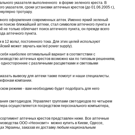
ального указателя выполненного в форме зеленого креста. В
 указателя, сроки установки аптечных крестов (до 01.06.2005 г.),
икулярно тротуару.
много оформления современных аптек. Именно яркий зеленый
и поиске ближайшей аптеки, стал символом аптечного пункта и
й не только облегчает поиск аптечного пункта, он прежде всего
ода аптечного пункта.
в 12 вольт, постоянного тока. Для этих целей используют
ийский может звучать как led power supply).
я себя наиболее оптимальный вариант в соответствии с
оизводство аптечных крестов возможно как по типовым решениям,
 и односторонние с различными расцветками и световыми
казать вывеску для аптеки также помогут и наши специалисты.
елефонам компании.
еском режиме - вам необходимо будет подобрать для него
гания светодиодов. Управляет группами светодиодов по четырем
ллера осуществляется посредством персонального компьютера,
ссортимент аптечных крестов представлен ниже. Все аптечные
оизводства OOO «Неонсвит» можно купить в Киеве, Одессе,
одах Украины, заказав их доставку любым национальным