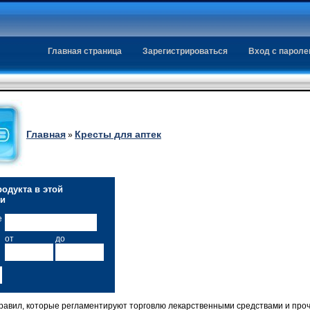
Главная страница
Зарегистрироваться
Вход с парол
Главная
Кресты для аптек
»
одукта в этой
ии
е
от
до
равил, которые регламентируют торговлю лекарственными средствами и про