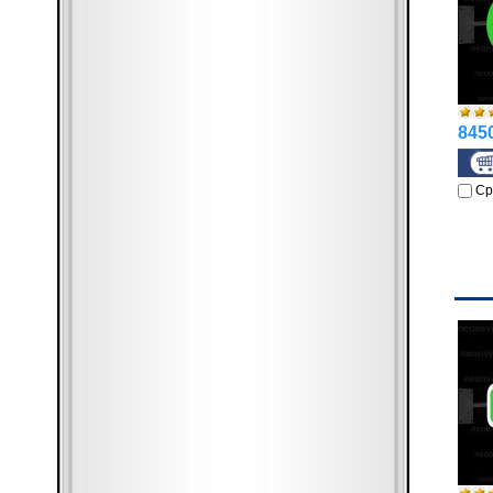
8450
Ср