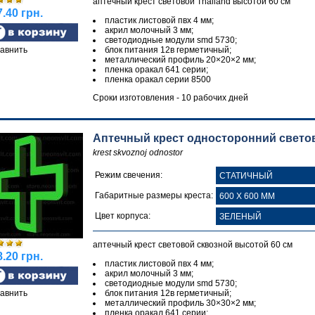
аптечный крест световой Thailand высотой 60 см
.40 грн.
пластик листовой пвх 4 мм;
акрил молочный 3 мм;
светодиодные модули smd 5730;
авнить
блок питания 12в герметичный;
металлический профиль 20×20×2 мм;
пленка оракал 641 серии;
пленка оракал серии 8500
Сроки изготовления - 10 рабочих дней
Аптечный крест односторонний свето
krest skvoznoj odnostor
Режим свечения:
Габаритные размеры креста:
Цвет корпуса:
аптечный крест световой сквозной высотой 60 см
.20 грн.
пластик листовой пвх 4 мм;
акрил молочный 3 мм;
светодиодные модули smd 5730;
авнить
блок питания 12в герметичный;
металлический профиль 30×30×2 мм;
пленка оракал 641 серии;