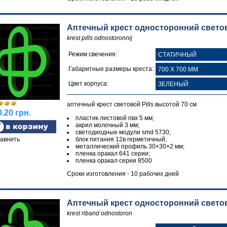
Аптечный крест односторонний светово
krest pills odnostoronnij
Режим свечения:
Габаритные размеры креста:
Цвет корпуса:
аптечный крест световой Pills высотой 70 см
.20 грн.
пластик листовой пвх 5 мм;
акрил молочный 3 мм;
светодиодные модули smd 5730;
авнить
блок питания 12в герметичный;
металлический профиль 30×30×2 мм;
пленка оракал 641 серии;
пленка оракал серии 8500
Сроки изготовления - 10 рабочих дней
Аптечный крест односторонний свето
krest riband odnostoron