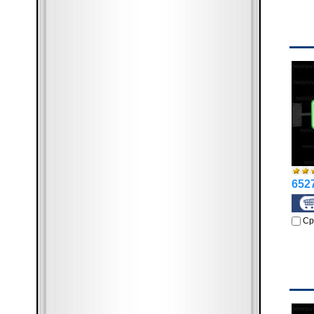
6527
Ср