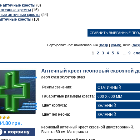
е аптечные кресты
(8)
аптечные кресты
(16)
ные аптечные кресты
(54)
аптечные кресты
(10)
Сортировать по: наименованию (
возр
|
убыв
), цене (
воз
1
2
3
4
5
6
...
9
сле
Аптечный крест неоновый сквозной д
neon krest skvoznoy dvus
Режим свечения:
Габаритные размеры креста:
Цвет корпуса:
Цвет led неона:
4.80 грн.
неоновый аптечный крест сквозной двухсторонний.
Высота 60 см. Материалы:
авнить