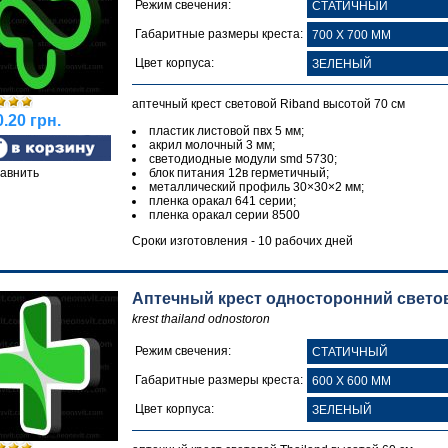
Режим свечения:
Габаритные размеры креста:
Цвет корпуса:
аптечный крест световой Riband высотой 70 см
.20 грн.
пластик листовой пвх 5 мм;
акрил молочный 3 мм;
светодиодные модули smd 5730;
авнить
блок питания 12в герметичный;
металлический профиль 30×30×2 мм;
пленка оракал 641 серии;
пленка оракал серии 8500
Сроки изготовления - 10 рабочих дней
Аптечный крест односторонний светов
krest thailand odnostoron
Режим свечения:
Габаритные размеры креста:
Цвет корпуса: