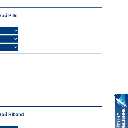
й Pills
вой Riband