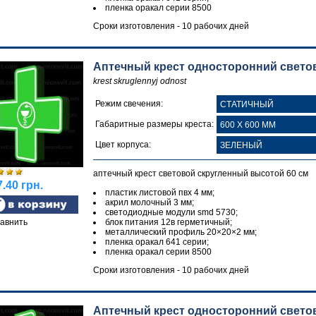
пленка оракал серии 8500
Сроки изготовления - 10 рабочих дней
Аптечный крест односторонний свето
krest skruglennyj odnost
Режим свечения:
Габаритные размеры креста:
Цвет корпуса:
аптечный крест световой скругленный высотой 60 см
.40 грн.
пластик листовой пвх 4 мм;
акрил молочный 3 мм;
светодиодные модули smd 5730;
авнить
блок питания 12в герметичный;
металлический профиль 20×20×2 мм;
пленка оракал 641 серии;
пленка оракал серии 8500
Сроки изготовления - 10 рабочих дней
Аптечный крест односторонний свет