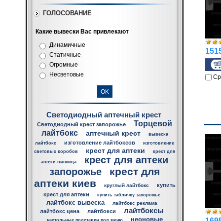
ГОЛОСОВАНИЕ
Какие вывески Вас привлекают
Динамичные
1515
Статичные
Огромные
Несветовые
Ср
Светодиодный аптечный крест
Торцевой
Светодиодный крест запорожье
лайтбокс
аптечный крест
вывеска
изготовление лайтбоксов
лайтбокс
изготовление
крест для аптеки
световых коробов
крест для
крест для аптеки
аптеки винница
крест для
запорожье
аптеки киев
купить
круглый лайтбокс
крест для аптеки
купить табличку запорожье
лайтбокс вывеска
лайтбокс реклама
лайтбоксы
лайтбокс цена
лайтбокси
неоновые
1695
настольные подставки под меню