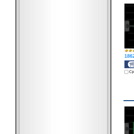
1862
Ср