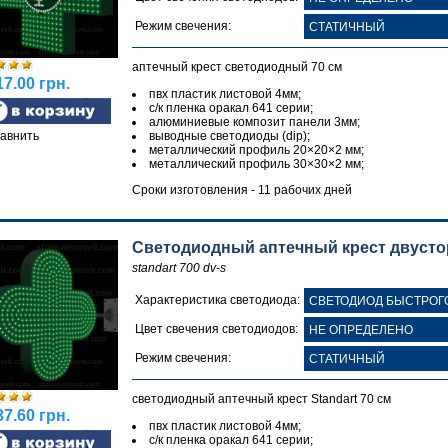
Режим свечения:
аптечный крест светодиодный 70 см
7.00 грн.
пвх пластик листовой 4мм;
с/к пленка оракал 641 серии;
алюминиевые композит панели 3мм;
авнить
выводные светодиоды (dip);
металлический профиль 20×20×2 мм;
металлический профиль 30×30×2 мм;
Сроки изготовления - 11 рабочих дней
Светодиодный аптечный крест двустор
standart 700 dv-s
Характеристика светодиода:
Цвет свечения светодиодов:
Режим свечения:
светодиодный аптечный крест Standart 70 см
7.60 грн.
пвх пластик листовой 4мм;
с/к пленка оракал 641 серии;