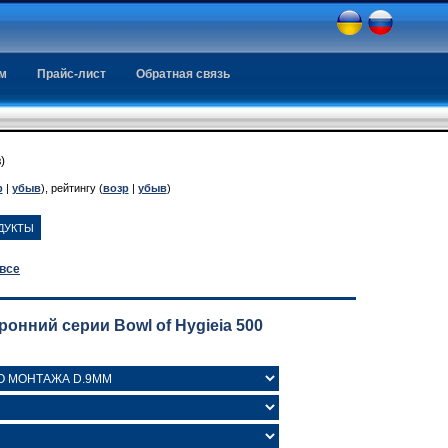
ем
Прайс-лист
Обратная связь
)
р
|
убыв
), рейтингу (
возр
|
убыв
)
 все
нний серии Bowl of Hygieia 500