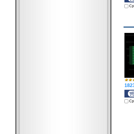
Ср
1823
Ср