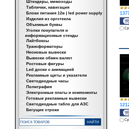
Штендеры, мимоходы
Таблички, навигация
Блоки питания 12в | led power supply
1371
Изделия из оргстекла
Объемные буквы
Ср
Уголки покупателя и
информационные стенды
Лайтбоксы
Трансформаторы
Неоновые вывески
Вывески обмен валют
Ростовые фигуры
Led доски с анимацией
Рекламные щиты и указатели
Светодиодные часы
Полиграфия
Электронные платы и компоненты
Готовые рекламные вывески
Светодиодные табло для АЗС
1212
Бегущие строки
Ср