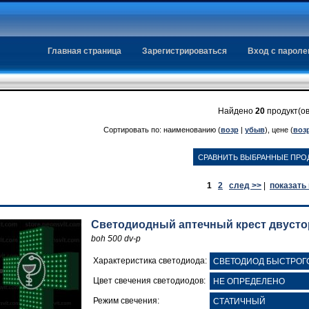
Главная страница
Зарегистрироваться
Вход с парол
Найдено
20
продукт(ов
Сортировать по: наименованию (
возр
|
убыв
), цене (
воз
1
2
след >>
|
показать
Светодиодный аптечный крест двусторо
boh 500 dv-p
Характеристика светодиода:
Цвет свечения светодиодов:
Режим свечения: