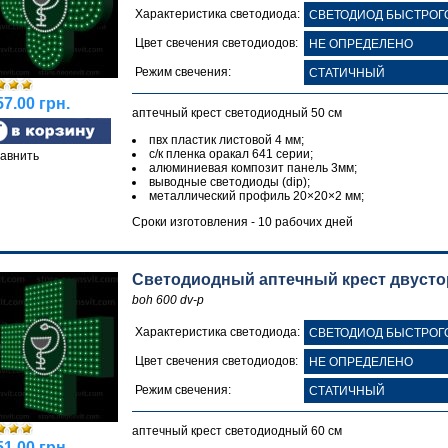
Характеристика светодиода:
Цвет свечения светодиодов:
Режим свечения:
7.00 грн.
аптечный крест светодиодный 50 см
пвх пластик листовой 4 мм;
с/к пленка оракал 641 серии;
авнить
алюминиевая композит панель 3мм;
выводные светодиоды (dip);
металлический профиль 20×20×2 мм;
Сроки изготовления - 10 рабочих дней
Светодиодный аптечный крест двусторо
boh 600 dv-p
Характеристика светодиода:
Цвет свечения светодиодов:
Режим свечения:
аптечный крест светодиодный 60 см
1.00 грн.