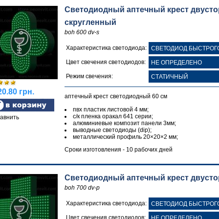
Светодиодный аптечный крест двусторо
скругленный
boh 600 dv-s
Характеристика светодиода:
Цвет свечения светодиодов:
Режим свечения:
0.80 грн.
аптечный крест светодиодный 60 см
пвх пластик листовой 4 мм;
с/к пленка оракал 641 серии;
авнить
алюминиевые композит панели 3мм;
выводные светодиоды (dip);
металлический профиль 20×20×2 мм;
Сроки изготовления - 10 рабочих дней
Светодиодный аптечный крест двусторо
boh 700 dv-p
Характеристика светодиода:
Цвет свечения светодиодов: