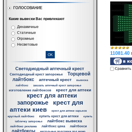
ГОЛОСОВАНИЕ
Какие вывески Вас привлекают
Динамичные
Статичные
Огромные
Несветовые
11081.40 
Светодиодный аптечный крест
Сравнить
Торцевой
Светодиодный крест запорожье
лайтбокс
аптечный крест
вывеска
лайтбокс
заказать аптечный крест запорожье
крест для аптеки
изготовление лайтбоксов
крест для аптеки
крест для
запорожье
аптеки киев
крест для аптеки харьков
купить крест для аптеки
круглый лайтбокс
купить
лайтбокс вывеска
табличку запорожье
лайтбокс цена
лайтбокси
лайтбокс реклама
лайтбоксы
настольные подставки под меню