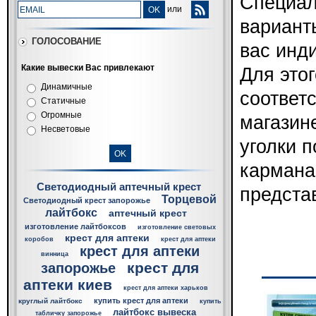
Специал
или
вариант
ГОЛОСОВАНИЕ
вас инд
Какие вывески Вас привлекают
Для это
Динамичные
соответ
Статичные
Огромные
магазин
Несветовые
уголки 
кармана
Светодиодный аптечный крест
предста
Торцевой
Светодиодный крест запорожье
лайтбокс
аптечный крест
изготовление лайтбоксов
изготовление световых
крест для аптеки
коробов
крест для аптеки
крест для аптеки
винница
крест для
запорожье
аптеки киев
крест для аптеки харьков
купить крест для аптеки
круглый лайтбокс
купить
лайтбокс вывеска
табличку запорожье