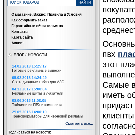
покупат
О магазине. Важно: Правила и Условия
располо
Как оформить заказ
Гарантийные обязательства
среднес
Контакты
Карта сайта
Основны
Акции!
пвх
пла
БЛОГ / НОВОСТИ
этот пл
14.02.2018 15:25:17
Готовые рекламные вывески
выполне
05.02.2018 14:24:49
Светодиодные табло для АЗС
Самые в
04.12.2017 15:00:04
иметь о
Рекламные щиты и указатели
08.06.2016 11:08:05
придаст
Таблички из ПВХ и композита
25.05.2016 14:00:10
клиенты
Трансформаторы для неоновой рекламы
Смотреть все...
согласн
Подписаться на новости: