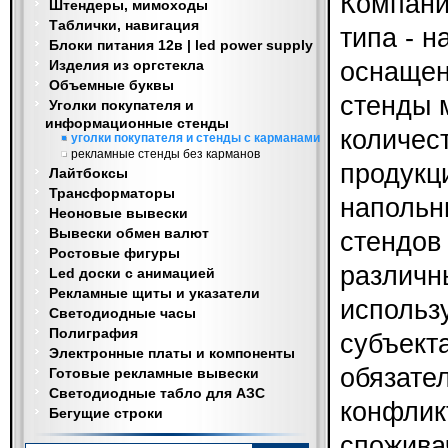
Компани
Штендеры, мимоходы
Таблички, навигация
типа - 
Блоки питания 12в | led power supply
Изделия из оргстекла
оснащен
Объемные буквы
стенды 
Уголки покупателя и
информационные стенды
количес
уголки покупателя и стенды с карманами
рекламные стенды без карманов
продукц
Лайтбоксы
Трансформаторы
напольн
Неоновые вывески
Вывески обмен валют
стендов
Ростовые фигуры
различн
Led доски с анимацией
Рекламные щиты и указатели
использ
Светодиодные часы
Полиграфия
субъект
Электронные платы и компоненты
обязате
Готовые рекламные вывески
Светодиодные табло для АЗС
конфлик
Бегущие строки
спожива