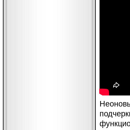
Неоновы
подчерк
функцио