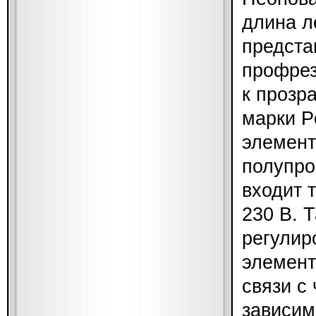
длина л
предста
профрез
к прозр
марки P
элемент
полупро
входит 
230 В. 
регулир
элемент
связи с
зависим