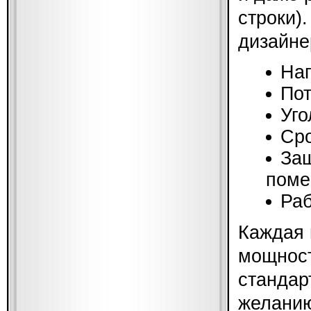
строки)
дизайне
Нап
Пот
Уго
Сро
Защ
поме
Раб
Каждая 
мощност
стандар
желанию