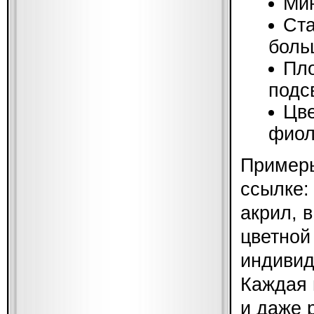
Мин
Ста
боль
Пло
подс
Цве
фиол
Примеры
ссылке
акрил, 
цветной
индивид
Каждая 
и даже 