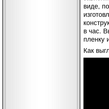
виде, п
изготов
констру
в час. 
пленку 
Как выг