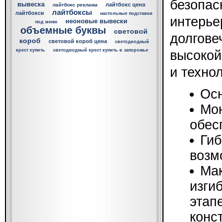
безопас
вывеска
лайтбокс цена
лайтбокс реклама
лайтбоксы
лайтбокси
настольные подставки
интерье
неоновые вывески
под меню
объемные буквы
световой
долгове
короб
световой короб цена
светодиодный
крест купить
светодиодный крест купить в запорожье
высокой
и техно
Осн
Мон
обес
Гиб
возм
Мак
изги
этап
конс