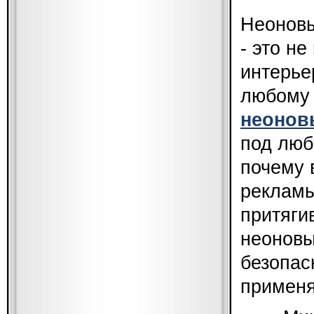
Неоновы
- это н
интерье
любому 
неонов
под люб
почему 
рекламы
притяги
неоновы
безопас
применя