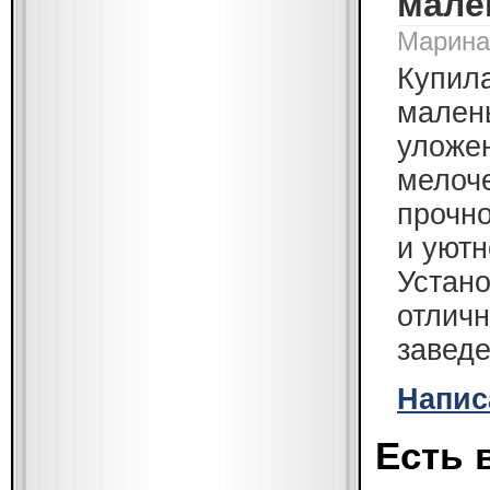
мале
Марина 
Купил
малень
уложен
мелоче
прочно
и уютн
Устано
отличн
завед
Напис
Есть 