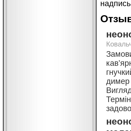
надпись 
Отзы
неоно
Ковальч
Замови
кав’яр
гнучки
димер 
Вигляд
Термін
задово
неон