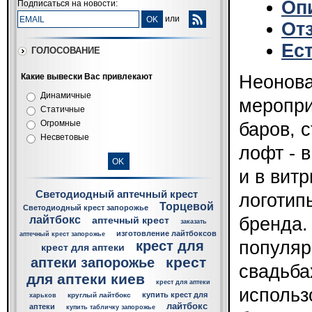
Оп
Подписаться на новости:
или
От
Ес
ГОЛОСОВАНИЕ
Какие вывески Вас привлекают
Неонова
Динамичные
меропри
Статичные
Огромные
баров, 
Несветовые
лофт - 
и в вит
Светодиодный аптечный крест
логотип
Торцевой
Светодиодный крест запорожье
лайтбокс
бренда.
аптечный крест
заказать
изготовление лайтбоксов
аптечный крест запорожье
популяр
крест для
крест для аптеки
крест
аптеки запорожье
свадьба
для аптеки киев
крест для аптеки
использ
купить крест для
круглый лайтбокс
харьков
лайтбокс
аптеки
купить табличку запорожье