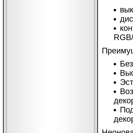
вы
дис
кон
RGB/
Преимущ
Без
Выс
Эст
Воз
деко
Под
деко
Неонова